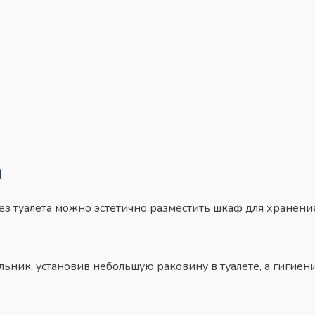
а
без туалета можно эстетично разместить шкаф для хранен
ьник, установив небольшую раковину в туалете, а гигие