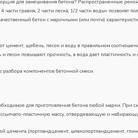
порция для замешивания бетона? Распространенные реком
 4 части гравия, 2 части песка, 1/2 части воды» позволят 
ачественный бетон с марочными (или почти) характерист
т цемент, щебень, песок и воду в правильном соотношен
и песок повышают прочность, а вода дает пластичность и
 с разбора
компонентов бетонной
смеси.
обходимое для приготовления бетона любой марки. При с
ассыпчато-пластичную массу, отвердевающую и набирающу
ей цемента (портландцемент, шлакопортландцемент, глино