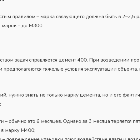
стым правилом – марка связующего должна быть в 2–2,5 р
 марок – до М300.
инством задач справляется цемент 400. При возведении п
 предполагаются тяжелые условия эксплуатации объекта, 
й, нужно знать не только марку цемента, но и его факти
:
и – обычно это 6 месяцев. Однако за 3 месяца теряется пя
 в марку М400;
 – повреждение упаковки плюс воздействие влаги и возд