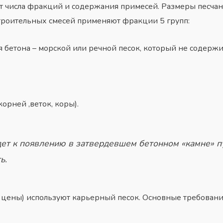
 от числа фракций и содержания примесей. Размеры песча
строительных смесей применяют фракции 5 групп:
 бетона – морской или речной песок, который не содержи
орней ,веток, коры).
ет к появлению в затвердевшем бетонном «камне» п
ь.
 цены) используют карьерный песок. Основные требовани