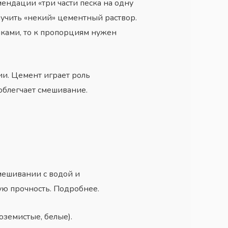
ендации «три части песка на одну
получить «некий» цементный раствор.
иками, то к пропорциям нужен
ии. Цемент играет роль
 облегчает смешивание.
мешивании с водой и
ю прочность. Подробнее.
земистые, белые).