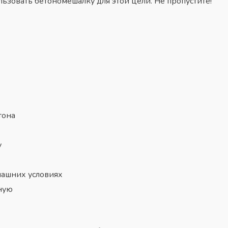
ользовать бетономешалку для этой цели. Не пропустите!
тона
у
машних условиях
ную