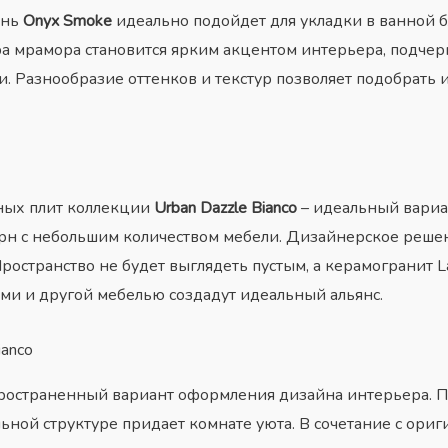
ень
Onyx Smoke
идеально подойдет для укладки в ванной б
ура мрамора становится ярким акцентом интерьера, подче
. Разнообразие оттенков и текстур позволяет подобрать
ных плит коллекции
Urban Dazzle Bianco
– идеальный вариа
н с небольшим количеством мебели. Дизайнерское реш
ространство не будет выглядеть пустым, а керамогранит L
ми и другой мебелью создадут идеальный альянс.
ianco
спространенный вариант оформления
дизайна интерьера
. 
льной структуре придает комнате уюта. В сочетание с ор