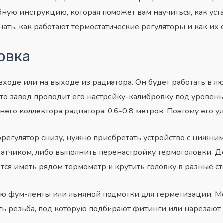
ную инструкцию, которая поможет вам научиться, как уст
нать, как работают термостатические регуляторы и как их с
овка
ходе или на выходе из радиатора. Он будет работать в лю
что завод проводит его настройку-калибровку под уровень
го коллектора радиатора: 0,6-0,8 метров. Поэтому его у
орегулятор снизу, нужно приобретать устройство с нижни
датчиком, либо выполнить перенастройку термоголовки. Де
ется иметь рядом термометр и крутить головку в разные с
ью фум-ленты или льняной подмотки для герметизации. М
ть резьба, под которую подбирают фитинги или нарезают