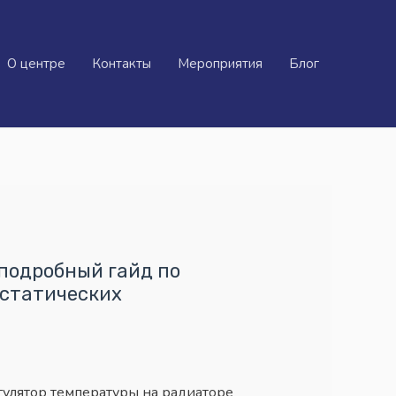
О центре
Контакты
Мероприятия
Блог
 подробный гайд по
остатических
гулятор температуры на радиаторе