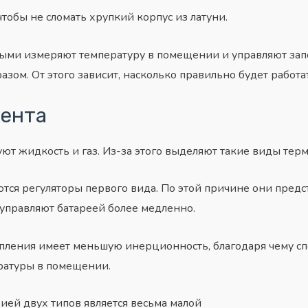
тобы не сломать хрупкий корпус из латуни.
рыми измеряют температуру в помещении и управляют за
зом. От этого зависит, насколько правильно будет работ
гента
уют жидкость и газ. Из-за этого выделяют такие виды тер
тся регуляторы первого вида. По этой причине они пред
 управляют
батареей
более медленно.
опления имеет меньшую инерционность, благодаря чему сп
ратуры в помещении.
ей двух типов является весьма малой