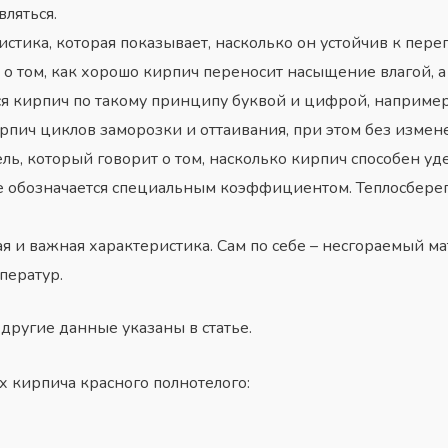
ляться.
истика, которая показывает, насколько он устойчив к пер
т о том, как хорошо кирпич переносит насыщение влагой, 
 кирпич по такому принципу буквой и цифрой, например, 
рпич циклов заморозки и оттаивания, при этом без измен
ель, который говорит о том, насколько кирпич способен у
е обозначается специальным коэффициентом. Теплосберег
ая и важная характеристика. Сам по себе – несгораемый м
ператур.
ругие данные указаны в статье.
 кирпича красного полнотелого: