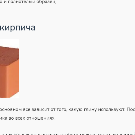
о и полнотелый образец
 кирпича
сновном все зависит от того, какую глину используют. Пос
ика во всех отношениях.
а так же как он выглядит на фото можно узнать из данной