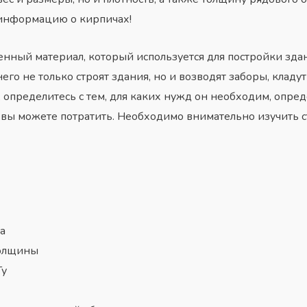
 информацию о кирпичах!
енный материал, который используется для постройки зда
го не только строят здания, но и возводят
заборы
, кладу
, определитесь с тем, для каких нужд он необходим, опре
 вы можете потратить. Необходимо внимательно изучить 
а
толщины
Ту