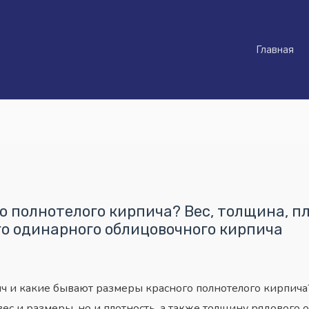
Главная
о полнотелого кирпича? Вес, толщина, п
о одинарного облицовочного кирпича
пич и какие бывают размеры красного полнотелого кирпича
 вес и размеры, но и плотность, а также толщину рядовог