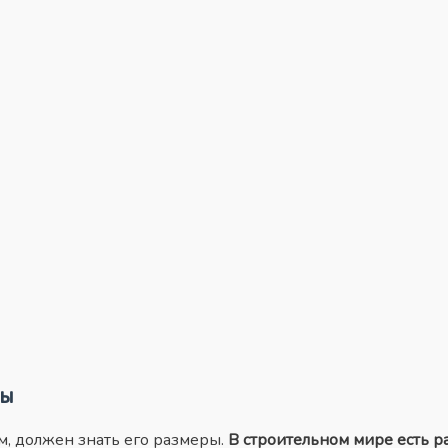
ны
м, должен знать его размеры.
В строительном мире есть р