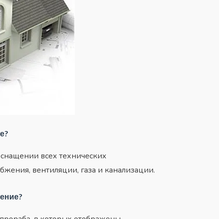
е?
оснащении всех технических
бжения, вентиляции, газа и канализации.
шение?
 прораба, в которых отображены