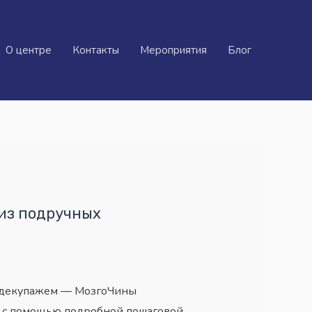
О центре
Контакты
Мероприятия
Блог
из подручных
 с декупажем — МозгоЧины
цу с помощью подробной пошаговой