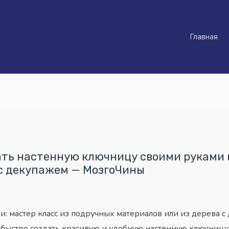
Главная
ать настенную ключницу своими руками 
 с декупажем — МозгоЧины
и: мастер класс из подручных материалов или из дерева
 и быстро создать красивую и удобную настенную ключни