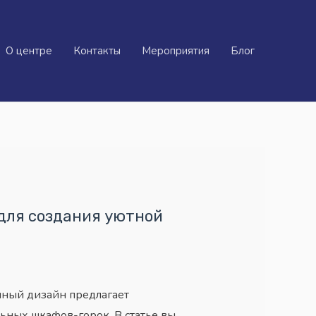
О центре
Контакты
Мероприятия
Блог
для создания уютной
нный дизайн предлагает
ьных шкафов-горок. В статье вы