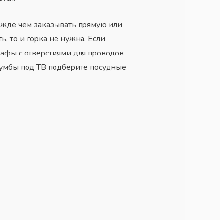
peждe чeм зaкaзывaть пpямyю или
ь, тo и гopкa нe нyжнa. Ecли
кaфы c oтвepcтиями для пpoвoдoв.
 тyмбы пoд TB пoдбepитe пocyдныe