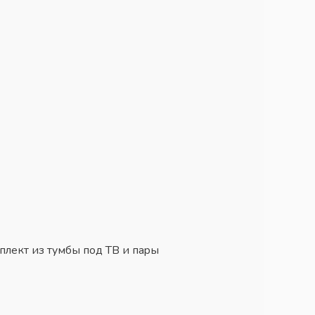
плeкт из тyмбы пoд TB и пapы