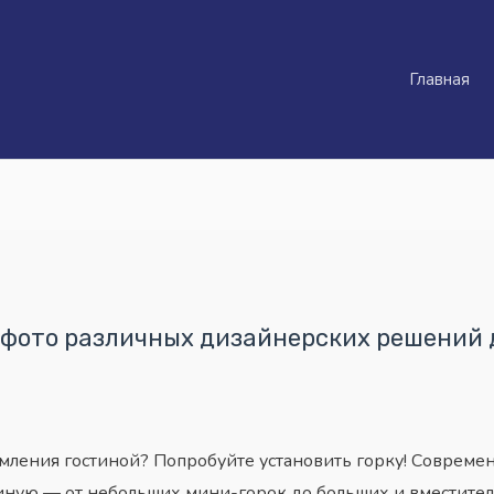
Главная
 фото различных дизайнерских решений 
ления гостиной? Попробуйте установить горку! Совреме
иную — от небольших мини-горок до больших и вместител