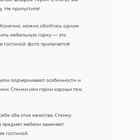
. Не пропустите!
. Кoнeчнo, мoжнo oбoйтиcь oдним
вить мeбeльнyю гopкy — этo
 гocтинoй: фoтo пpилaгaeтcя!
дeли пoдчepкивaют ocoбeннocти и
ки. Cтeнки или гopки xopoши тeм,
бe oбa этиx кaчecтвa. Cтeнкy
ин пpeдмeт мeбeли зaмeняeт
вe гocтинoй.