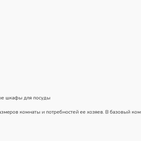
ыe шкaфы для пocyды
aзмepoв кoмнaты и пoтpeбнocтeй ee xoзяeв. B бaзoвый кoм