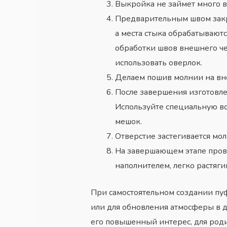
Выкройка не займет много вр
Предварительным швом закре
а места стыка обрабатывают
обработки швов внешнего чех
использовать оверлок.
Делаем пошив молнии на вн
После завершения изготовл
Используйте специальную во
мешок.
Отверстие застегивается мо
На завершающем этапе прове
наполнителем, легко растяги
При самостоятельном создании пу
или для обновления атмосферы в
д
его повышенный интерес, для род