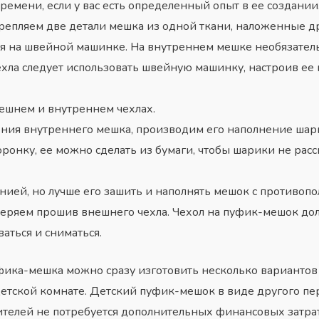
емени, если у вас есть определенный опыт в ее создании
пляем две детали мешка из одной ткани, наложенные дру
ся на швейной машинке. На внутреннем мешке необязатель
ла следует использовать швейную машинку, настроив ее на
ешнем и внутреннем чехлах.
ения внутреннего мешка, производим его наполнение шар
ронку, ее можно сделать из бумаги, чтобы шарики не рас
лнией, но лучше его зашить и наполнять мешок с противоп
ряем прошив внешнего чехла. Чехол на пуфик-мешок дол
ваться и сниматься.
фика-мешка можно сразу изготовить несколько вариантов 
етской комнате. Детский
пуфик-мешок в виде другого пе
ителей не потребуется дополнительных финансовых затрат