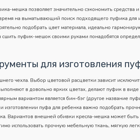
ика-мешка позволяет значительно сэкономить средства и
ть время на выматывающий поиск подходящего пуфика для 
стоятельно подобрать цвет материала, идеально гармониру
ы сшить пуфик-мешок своими руками понадобятся опреде
рументы для изготовления пу
ешнего чехла. Выбор цветовой расцветки зависит исключи
выполняют в довольно ярких цветах, делают пуфик в виде
лярным вариантом является бин-бэг (другое название пуф
и изготовлении пуфа для ребенка важно подобрать прочн
ка. Вариантов внешней обивки кресла-мешка может быть м
имо использовать прочную мебельную ткань, мягкую легк