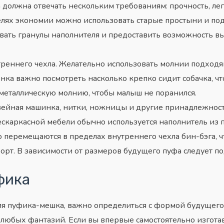
 должна отвечать нескольким требованиям: прочность, легк
елях экономии можно использовать старые простыни и по
вать гранулы наполнителя и предоставить возможность в
реннего чехла. Желательно использовать молнии подходя
нка важно посмотреть насколько крепко сидит собачка, чт
 металлическую молнию, чтобы малыш не поранился.
ейная машинка, нитки, ножницы и другие принадлежност
бескаркасной мебели обычно используется наполнитель из 
 перемещаются в пределах внутреннего чехла бин-бэга, ч
орт. В зависимости от размеров будущего пуфа следует п
фика
ия пуфика-мешка, важно определиться с формой будущег
 любых фантазий. Если вы впервые самостоятельно изгота