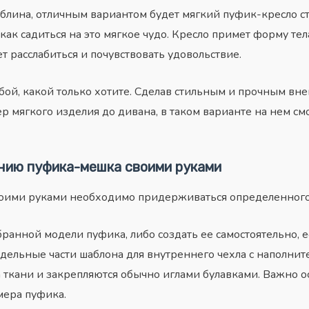
блина, отличным вариантом будет мягкий пуфик-кресло с
 как
садиться
на это мягкое чудо. Кресло примет форму тел
 расслабиться и почувствовать удовольствие.
й, какой только хотите. Сделав стильным и прочным вне
р мягкого изделия до дивана, в таком варианте на нем см
нию пуфика-мешка своими руками
оими руками необходимо придерживаться определенного 
анной модели пуфика, либо создать ее самостоятельно, е
дельные части шаблона для внутреннего чехла с наполнит
ткани и закрепляются обычно иглами булавками. Важно ос
змера пуфика.