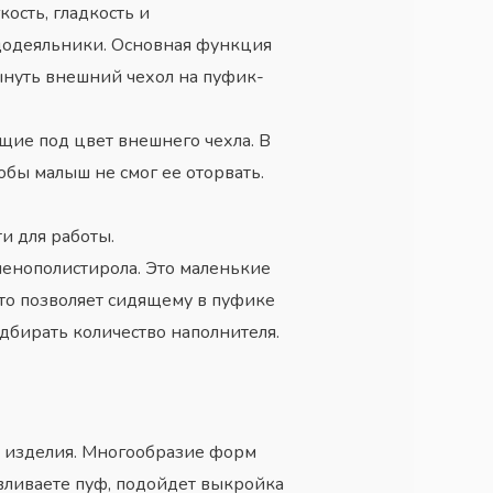
ость, гладкость и
додеяльники. Основная функция
ынуть внешний чехол на пуфик-
щие под цвет внешнего чехла. В
обы малыш не смог ее оторвать.
и для работы.
пенополистирола. Это маленькие
то позволяет сидящему в пуфике
одбирать количество наполнителя.
о изделия. Многообразие форм
вливаете пуф, подойдет выкройка