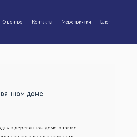
О центре
Контакты
Мероприятия
Блог
евянном доме —
одку в деревянном доме, а также
ктропроводку в деревянном доме