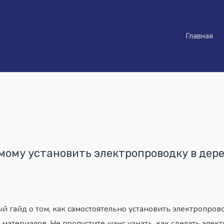
Главная
амому установить электропроводку в дер
й гайд о том, как самостоятельно установить электропров
материалов. Не пропустите шанс узнать, как сделать эле