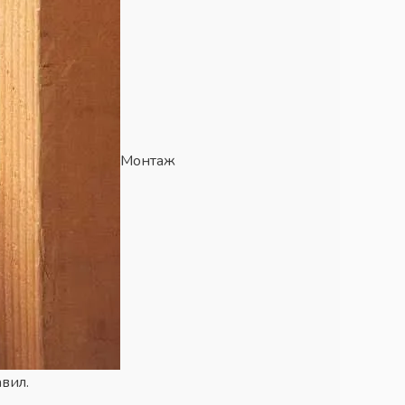
Монтаж
вил.