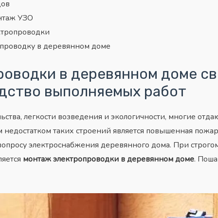
дов
нтаж УЗО
ктропроводки
опроводку в деревянном доме
оводки в деревянном доме св
дство выполняемых работ
ьства, легкости возведения и экологичности, многие отд
едостатком таких строений является повышенная пожароо
вопросу электроснабжения деревянного дома. При строг
ляется
монтаж электропроводки в деревянном доме
. Поша