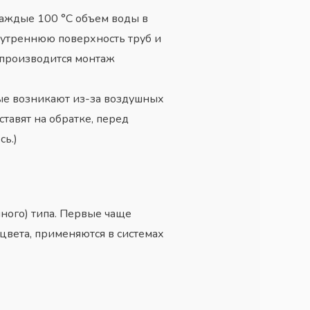
аждые 100 °C объем воды в
внутреннюю поверхность труб и
 производится монтаж
рые возникают из-за воздушных
тавят на обратке, перед
сь.)
ного) типа. Первые чаще
 цвета, применяются в
системах