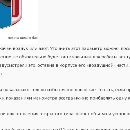
качан воздух или азот. Уточнить этот параметр можно, пос
ение не обязательно будет оптимальным для работы конту
дусмотрели это, оставив в корпусе его «воздушной» части
а.
ы показывают только избыточное давление. То есть, если 
о к показаниям манометра всегда нужно прибавлять одну а
к для отопления открытого типа: расчет объема и установ
ном баке выставляется на 0,2 атм выше давления теплонос