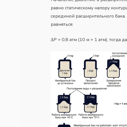
равно статическому напору контура
серединой расширительного бака. Н
равняться:
∆P = 0,8 атм (10 м = 1 атм), тогда