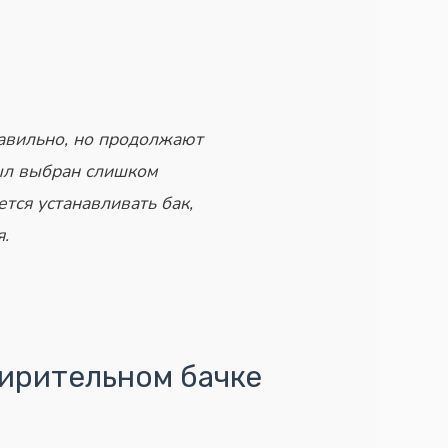
авильно, но продолжают
ыл выбран слишком
ется устанавливать
бак,
.
ширительном бачке