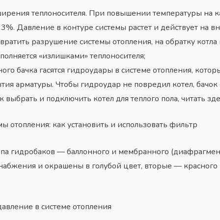
ширения теплоносителя. При повышении температуры на к
,33%. Давление в контуре системы растет и действует на 
вратить разрушение системы отопления, на обратку котла
аполняется «излишками» теплоносителя;
ного бачка гасятся гидроудары в системе отопления, кото
ия арматуры. Чтобы гидроудар не повредил котел, бачок с
к выбрать и подключить котел для теплого пола, читать зде
мы отопления: как установить и использовать фильтр
ипа гидробаков — баллонного и мембранного (диафрагмен
набжения и окрашены в голубой цвет, вторые — красного
давление в системе отопления